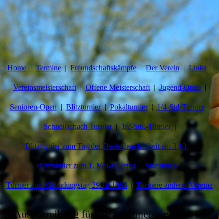
Home
Termine
Freundschaftskämpfe
Der Verein
Links
Vereinsmeisterschaft
Offene Meisterschaft
Jugend-Open
Senioren-Open
Blitzturnier
Pokalturnier
1/4-Std-Turnier
Schnellschach Turnier
1/2-Std.-Turnier
Blitzturnier zum Tag der Deutschen Einheit am 3.10.
Blitzturnier zum 1. Mai-Feiertag
Statistiken
Turnier zum Gründungstag 29.10.1983
Turniere anderer Vereine
Ausschreibung für die Stadtmeisterschaft ist