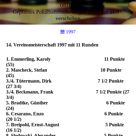
online
Geplantes Pokalhalbfinale wegen Hitze auf 11.07.
verschoben
1997
14. Vereinsmeisterschaft 1997 mit 11 Runden
1. Emmerling, Karoly 11 Punkte
(55)
2. Mascheck, Stefan 10 Punkte
(45)
3./4. Tütermann, Dirk 7 1/2 Punkte
(27 3/4)
3./4. Beckmann, Frank 7 1/2 Punkte (27
3/4)
5. Bradtke, Günther 6 Punkte
(24)
6. Cesarano, Enzo 6 Punkte
(20 1/2)
7. Breipohl, Ernst-August 5 Punkte
(16 1/2)
8. Slodowski, Alexander 5 Punkte