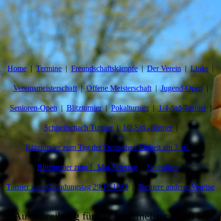
Home
Termine
Freundschaftskämpfe
Der Verein
Links
Vereinsmeisterschaft
Offene Meisterschaft
Jugend-Open
Senioren-Open
Blitzturnier
Pokalturnier
1/4-Std-Turnier
Schnellschach Turnier
1/2-Std.-Turnier
Blitzturnier zum Tag der Deutschen Einheit am 3.10.
Blitzturnier zum 1. Mai-Feiertag
Statistiken
Turnier zum Gründungstag 29.10.1983
Turniere anderer Vereine
Ausschreibung für die Stadtmeisterschaft ist