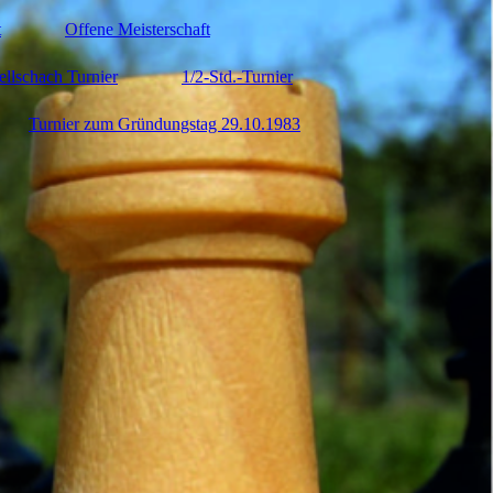
t
Offene Meisterschaft
ellschach Turnier
1/2-Std.-Turnier
Turnier zum Gründungstag 29.10.1983