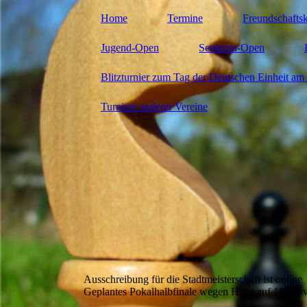
Home
Termine
Freundschafts
Jugend-Open
Senioren-Open
Blitzturnier zum Tag der Deutschen Einheit am 
Turniere anderer Vereine
Ausschreibung für die Stadtmeisterschaft ist online
Geplantes Pokalhalbfinale wegen Hitze auf 11.07. 