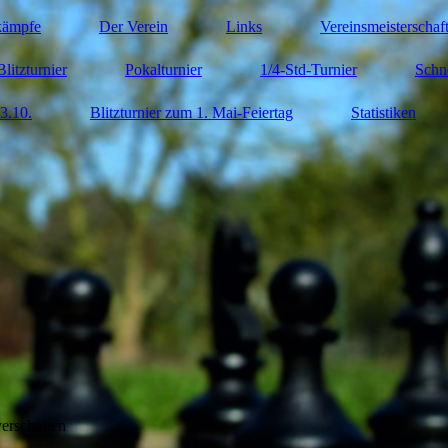
kämpfe
Der Verein
Links
Vereinsmeisterschaf
Blitzturnier
Pokalturnier
1/4-Std-Turnier
Schn
3.10.
Blitzturnier zum 1. Mai-Feiertag
Statistiken
verschoben