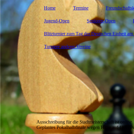
Home
Termine
Freundschafts
Jugend-Open
Senioren-Open
Blitzturnier zum Tag der Deutschen Einheit am 
Turniere anderer Vereine
Ausschreibung für die Stadtmeisterschaft ist online
Geplantes Pokalhalbfinale wegen Hitze auf 11.07. 