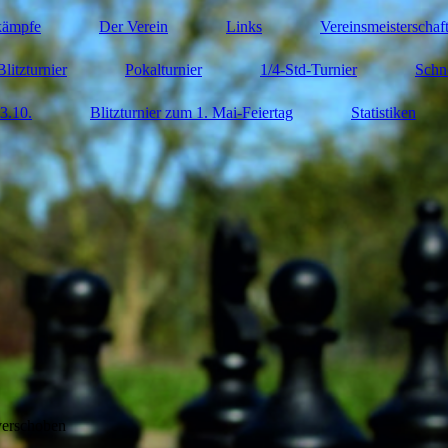
kämpfe
Der Verein
Links
Vereinsmeisterschaf
Blitzturnier
Pokalturnier
1/4-Std-Turnier
Schn
3.10.
Blitzturnier zum 1. Mai-Feiertag
Statistiken
verschoben