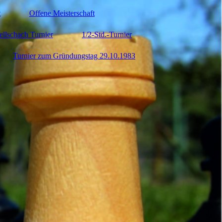
t
Offene Meisterschaft
ellschach Turnier
1/2-Std.-Turnier
Turnier zum Gründungstag 29.10.1983