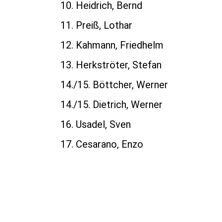
10. Heidrich, Bernd 7
11. Preiß, Lothar 6
12. Kahmann, Friedhe
13. Herkströter, Ste
14./15. Böttcher, Wer
14./15. Dietrich, Wern
16. Usadel, Sven
17. Cesarano, Enz