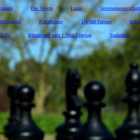
kämpfe
Der Verein
Links
Vereinsmeisterschaf
Blitzturnier
Pokalturnier
1/4-Std-Turnier
Schn
3.10.
Blitzturnier zum 1. Mai-Feiertag
Statistiken
verschoben