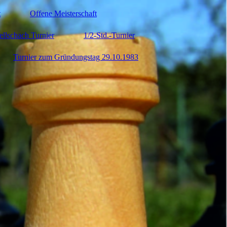
t
Offene Meisterschaft
ellschach Turnier
1/2-Std.-Turnier
Turnier zum Gründungstag 29.10.1983