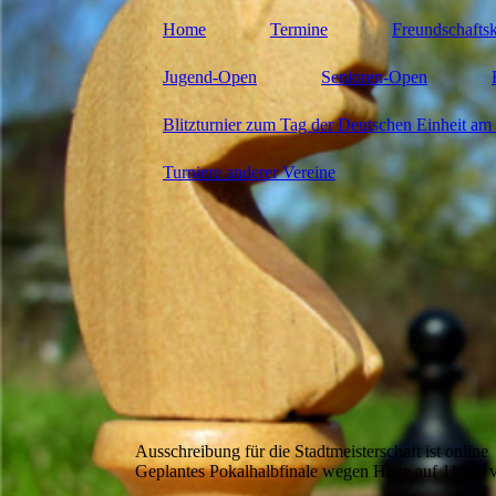
Home
Termine
Freundschafts
Jugend-Open
Senioren-Open
Blitzturnier zum Tag der Deutschen Einheit am 
Turniere anderer Vereine
Ausschreibung für die Stadtmeisterschaft ist online
Geplantes Pokalhalbfinale wegen Hitze auf 11.07. 