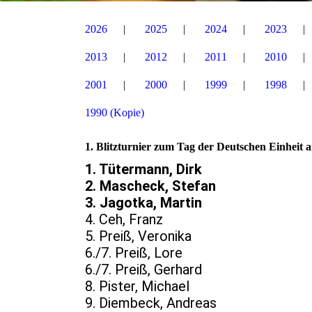
2026
2025
2024
2023
2013
2012
2011
2010
2001
2000
1999
1998
1990 (Kopie)
1. Blitzturnier zum Tag der Deutschen Einheit 
1. Tütermann, Dirk 14 Pu
2. Mascheck, Stefan 14 P
3. Jagotka, Martin
4. Ceh, Franz 12 1
5. Preiß, Veronika
6./7. Preiß, Lore 
6./7. Preiß, Gerhard
8. Pister, Michael 8
9. Diembeck, Andrea