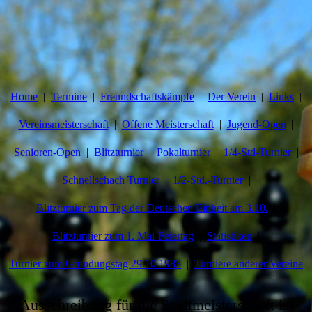
Home
Termine
Freundschaftskämpfe
Der Verein
Links
Vereinsmeisterschaft
Offene Meisterschaft
Jugend-Open
Senioren-Open
Blitzturnier
Pokalturnier
1/4-Std-Turnier
Schnellschach Turnier
1/2-Std.-Turnier
Blitzturnier zum Tag der Deutschen Einheit am 3.10.
Blitzturnier zum 1. Mai-Feiertag
Statistiken
Turnier zum Gründungstag 29.10.1983
Turniere anderer Vereine
Ausschreibung für die Stadtmeisterschaft ist